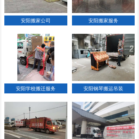
安阳搬家公司
安阳搬家服务
安阳学校搬迁服务
安阳钢琴搬运吊装